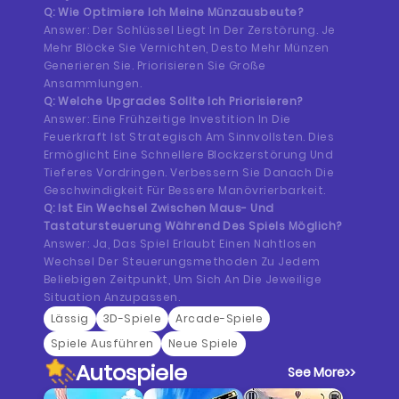
Q: Wie Optimiere Ich Meine Münzausbeute?
Answer: Der Schlüssel Liegt In Der Zerstörung. Je
Mehr Blöcke Sie Vernichten, Desto Mehr Münzen
Generieren Sie. Priorisieren Sie Große
Ansammlungen.
Q: Welche Upgrades Sollte Ich Priorisieren?
Answer: Eine Frühzeitige Investition In Die
Feuerkraft Ist Strategisch Am Sinnvollsten. Dies
Ermöglicht Eine Schnellere Blockzerstörung Und
Tieferes Vordringen. Verbessern Sie Danach Die
Geschwindigkeit Für Bessere Manövrierbarkeit.
Q: Ist Ein Wechsel Zwischen Maus- Und
Tastatursteuerung Während Des Spiels Möglich?
Answer: Ja, Das Spiel Erlaubt Einen Nahtlosen
Wechsel Der Steuerungsmethoden Zu Jedem
Beliebigen Zeitpunkt, Um Sich An Die Jeweilige
Situation Anzupassen.
Lässig
3D-Spiele
Arcade-Spiele
Spiele Ausführen
Neue Spiele
Autospiele
See More
>>