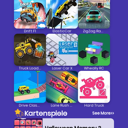
Drift F1
ElasticCar
ZigZag Racer 3D Car Racing
Truck Loader
Laser Car X
Wheally RC
Drive Classic
Lane Rush Pro
Hard Truck
Kartenspiele
See More
>>