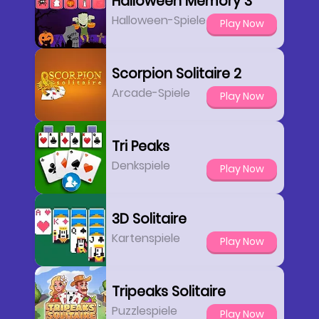
Halloween Memory 3
Halloween-Spiele
Play Now
Scorpion Solitaire 2
Arcade-Spiele
Play Now
Tri Peaks
Denkspiele
Play Now
3D Solitaire
Kartenspiele
Play Now
Tripeaks Solitaire
Puzzlespiele
Play Now