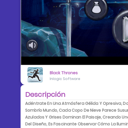
Black Thrones
Inlogic Software
Descripción
Adéntrate En Una Atmósfera Gélida Y Opresiva, Don
Sombrío Mundo, Cada Copo De Nieve Parece Susur
Azulados Y Grises Dominan El Paisaje, Creando Un
Del Diseño, Es Fascinante Observar Cómo La Ilum