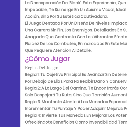
La Desesperación De 'Black'. Esta Experiencia, Que
Impecable, Te Sumerge En Un Abismo Visual, Ideal
Acción, Sino Por Su Estética Cautivadora.
El Juego Destaca Por Un Diseño De Niveles Implac
Una Carrera Sin Fin. Los Enemigos, Detallados En 
Apagada Que Contrasta Con Los Vibrantes Efectos
Fluidez De Los Combates, Enmarcados En Este Mun
Que Requiere Atención Al Detalle.
¿Cómo Jugar
Reglas Del Juego:
Regla 1:
Tu Objetivo Principal Es Avanzar Sin Detene
Por Debajo De Ellos Para No Recibir Daño Y Conserv
Regla 2:
A Lo Largo Del Camino, Te Encontrarás Con
Solo Despejará Tu Ruta, Sino Que También Aument
Regla 3:
Mantente Atento A Las Monedas Esparcidas 
Incrementar Tu Puntaje Y Poder Adquirir Mejoras 
Regla 4:
Invierte Tus Monedas En Mejorar Los Pote
Ofreciéndote Beneficios Como Invencibilidad Temp