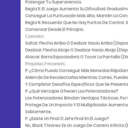
Prolongar Tu Supervivencia.
Regla 5:
El Juego Aumenta Su Dificultad Gradualmen
Conseguir La Puntuación Más Alta. Mantén La Con
Regla 6:
Recuerda Que No Hay Puntos De Control. Si
Comenzar Desde El Principio.
Controles:
Saltar:
Flecha Arriba O Deslizar Hacia Arriba (dispos
Deslizar:
Flecha Abajo O Deslizar Hacia Abajo (dispo
Atacar:
Barra Espaciadora O Tocar La Pantalla (dis
Preguntas Frecuentes:
P: ¿Cómo Puedo Conseguir Más Monedas Rápida
Además De Recolectarlas Mientras Corres, Puede
Y Completar Desafíos Específicos Que Se Presenten 
P: ¿Qué Ventajas Ofrecen Los Potenciadores?
Los Potenciadores Brindan Ventajas Tácticas. Por 
Protege De Un Impacto Y El Multiplicador Aumen
Sabiamente.
P: ¿Existe Un Final O Jefe Final En El Juego?
No, Black Thrones Es Un Juego De Carrera Infinita (en