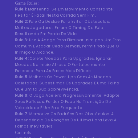
Game Rules:
Rule 1:
Mantenha-Se Em Movimento Constante;
Hesitar É Fatal Nesta Corrida Sem Fim.
Rule 2:
Pule Ou Deslize Para Evitar Obstáculos.
Muitos Jogadores Erram O Timing Do Pulo,
Resultando Em Perda De Vida.
Rule 3:
Use A Adaga Para Eliminar Inimigos. Um Erro
Comum É Atacar Cedo Demais, Permitindo Que O
Inimigo O Alcance.
Rule 4:
Colete Moedas Para Upgrades. Ignorar
Moedas No Início Atrasa O Fortalecimento
Essencial Para As Fases Mais Difíceis.
Rule 5:
Melhore Os Power-Ups Com As Moedas
Coletadas. Subestimar Os Upgrades É Uma Falha
Que Limita Sua Sobrevivência.
Rule 6:
O Jogo Acelera Progressivamente; Adapte
Seus Reflexos. Perder O Foco Na Transição De
Velocidade É Um Erro Frequente.
Rule 7:
Memorize Os Padrões Dos Obstáculos. A
Dependência De Reações De Última Hora Leva A
Falhas Inevitáveis.
Controls: