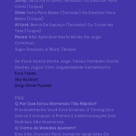
Jump:
Seta Para Cima (teclado) Ou Deslizar Para
Cima (toque)
Slide:
Seta Para Baixo (teclado) Ou Deslizar Para
Baixo (toque)
Attack:
Barra De Espaço (teclado) Ou Tocar Na
Tela (toque)
Pause:
Não Aplicável Neste Modo De Jogo
Contínuo.
Jogos Similares A Black Thrones
Se Você Gosta Deste Jogo, Talvez Também Goste
Destes Jogos Com Jogabilidade Semelhante.
Fury Tanks
Sky Assault
Dog-Gone Puzzles
FAQ:
Q: Por Que Estou Morrendo Tão Rápido?
Provavelmente Você Está Errando O Timing Dos
Saltos E Ataques. A Prática E A Memorização Dos
Padrões São Essenciais.
Q: Como As Moedas Ajudam?
Elas São Cruciais Para Comprar Upgrades De