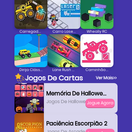
Carregador De Caminhão
Carro Laser X
Wheally RC
Dirija Clássico
Lane Rush Pro
Caminhão Pesado
Jogos De Cartas
Ver Mais
>>
Memória De Halloween 3
Jogos De Halloween
Jogue Agora
Paciência Escorpião 2
Jogos De Arcade