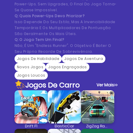
Power-Ups. Sem Upgrades, O Final Do Jogo Torna-
Se Quase Impossível.
Q: Quais Power-Ups Devo Priorizar?
Isso Depende Do Seu Estilo, Mas A Invencibilidade
Temporária E Os Multiplicadores De Pontuação
São Geralmente Os Mais Úteis.
Q: O Jogo Tem Um Final?
Não, É Um "endless Runner". O Objetivo É Bater O
Seu Próprio Recorde De Sobrevivência.
Jogos De Habilidade
Jogos De Aventura
Novos Jogos
Jogos Engraçados
Jogos Loucos
Jogos De Carro
Ver Mais
>>
Drift F1
ElasticCar
ZigZag Racer Corrida De Carros 3D