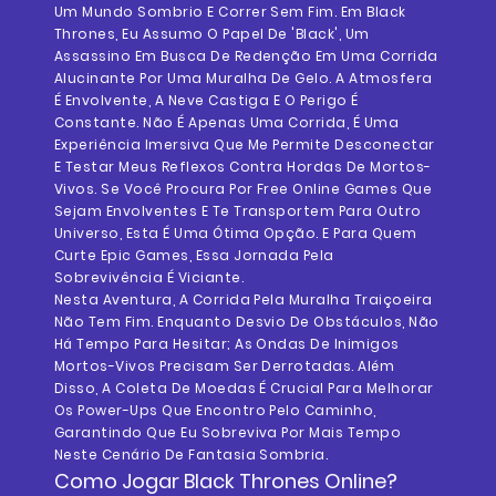
Um Mundo Sombrio E Correr Sem Fim. Em Black
Thrones, Eu Assumo O Papel De 'Black', Um
Assassino Em Busca De Redenção Em Uma Corrida
Alucinante Por Uma Muralha De Gelo. A Atmosfera
É Envolvente, A Neve Castiga E O Perigo É
Constante. Não É Apenas Uma Corrida, É Uma
Experiência Imersiva Que Me Permite Desconectar
E Testar Meus Reflexos Contra Hordas De Mortos-
Vivos. Se Você Procura Por Free Online Games Que
Sejam Envolventes E Te Transportem Para Outro
Universo, Esta É Uma Ótima Opção. E Para Quem
Curte Epic Games, Essa Jornada Pela
Sobrevivência É Viciante.
Nesta Aventura, A Corrida Pela Muralha Traiçoeira
Não Tem Fim. Enquanto Desvio De Obstáculos, Não
Há Tempo Para Hesitar; As Ondas De Inimigos
Mortos-Vivos Precisam Ser Derrotadas. Além
Disso, A Coleta De Moedas É Crucial Para Melhorar
Os Power-Ups Que Encontro Pelo Caminho,
Garantindo Que Eu Sobreviva Por Mais Tempo
Neste Cenário De Fantasia Sombria.
Como Jogar
Black Thrones
Online?